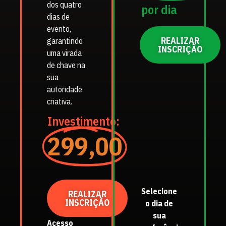
dos quatro
por dia
dias de
evento,
REALIZAR
garantindo
INSCRIÇÃO
uma virada
de chave na
sua
autoridade
criativa.
Investimento:
299,00
Selecione
REALIZAR
INSCRIÇÃO
o dia de
sua
Acesso