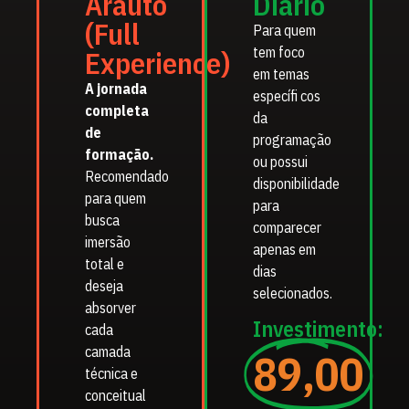
Arauto
Diário
(Full
Para quem
tem foco
Experience)
em temas
A jornada
específi cos
completa
da
de
programação
formação.
ou possui
Recomendado
disponibilidade
para quem
para
busca
comparecer
imersão
apenas em
total e
dias
deseja
selecionados.
absorver
Investimento:
cada
camada
89,00
técnica e
conceitual