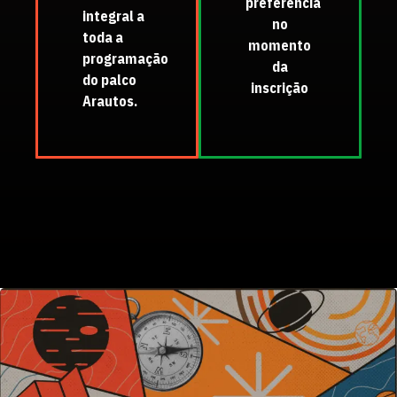
preferência
integral a
no
toda a
momento
programação
da
do palco
inscrição
Arautos.