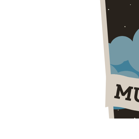
Ut non auctor nunc. Cras faucibus mi elit, a imperdiet 
sodales lacus tempus. Nam id ornare velit. Orci varius