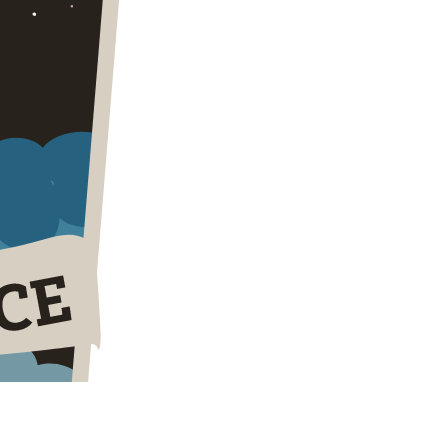
Suspendisse ornare velit at nisi egestas, elementum
mus. Nullam aliquam ligula vitae massa placerat, ac