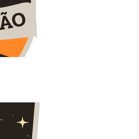
eet commodo. Interdum et malesuada fames ac ante
 commodo. Maecenas ac risus quis neque rhoncus