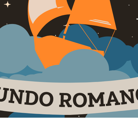
erat volutpat eget. Aenean ultricies commodo purus, et tincidunt nisl. 
 natoque penatibus et magnis dis parturient montes, nascetur ridiculus 