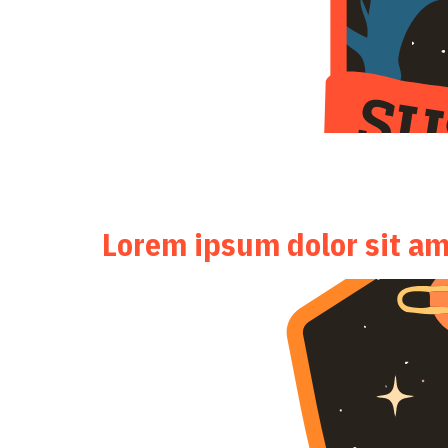
Phasellus vulputate ac lorem hendrerit suscipit. Proin
venenatis. Cras quis posuere lectus, et faucibus urna. 
vel congue at, fringilla […]
Lorem ipsum dolor sit a