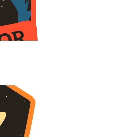
sto rutrum ut. Integer molestie sed lorem nec
t vitae. Morbi at augue erat. Donec orci ante, rhoncus