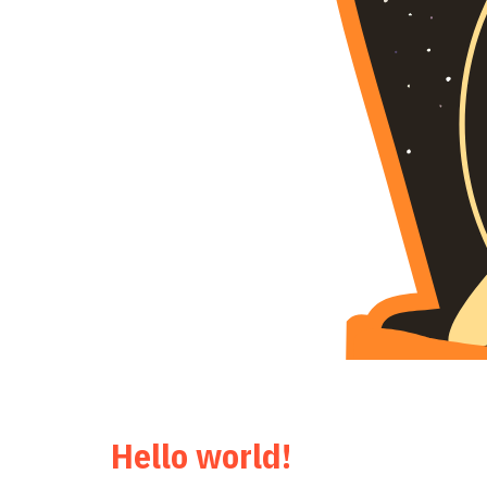
Lorem ipsum dolor sit amet, consectetur adipiscing elit.
mollis eu, finibus et est. Nam rutrum ante velit, volut
Hello world!