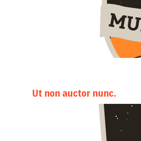
Class aptent taciti sociosqu ad litora torquent per c
ipsum primis in faucibus. Etiam a euismod neque. Suspe
imperdiet. Integer convallis urna a […]
Ut non auctor nunc.