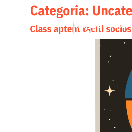
o
Categoria:
Uncate
conteúdo
Class aptent taciti socio
HOME