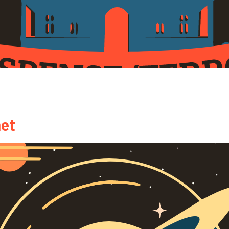
 luctus pulvinar posuere. Aenean maximus bibendum ante, nec viverra ju
Suspendisse potenti. In hendrerit molestie velit, in dapibus odio feugia
met