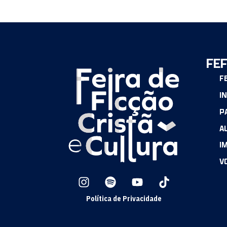
Welcome to WordPress. This is your first post. Edit or d
FEF
F
I
P
A
I
V
Política de Privacidade