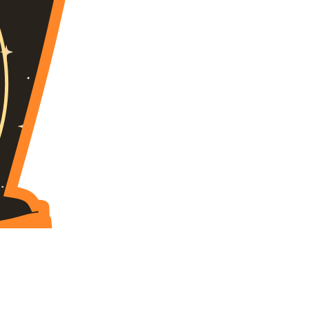
iverra mi venenatis quis. Nam arcu metus, viverra id
tempor. Praesent eu lacinia est. Aliquam ornare […]