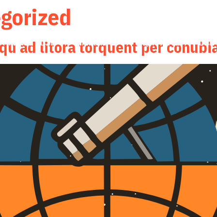
gorized
squ ad litora torquent per conubi
FEFICC 2026
INICIATIVAS
FAÇA PARTE
CON