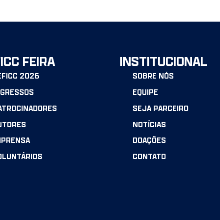
elete it, then start writing!
ICC FEIRA
INSTITUCIONAL
EFICC 2026
SOBRE NÓS
NGRESSOS
EQUIPE
ATROCINADORES
SEJA PARCEIRO
UTORES
NOTÍCIAS
MPRENSA
DOAÇÕES
OLUNTÁRIOS
CONTATO