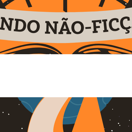
onubia nostra, per inceptos himenaeos. Maecenas pulvinar risus a laor
ndisse molestie odio tellus. Suspendisse facilisis purus ut ex iaculis