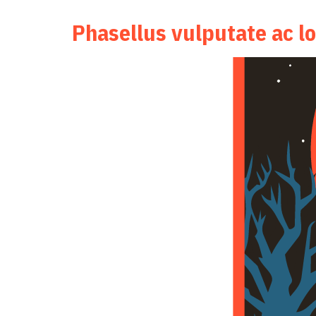
cursus neque […]
Phasellus vulputate ac l