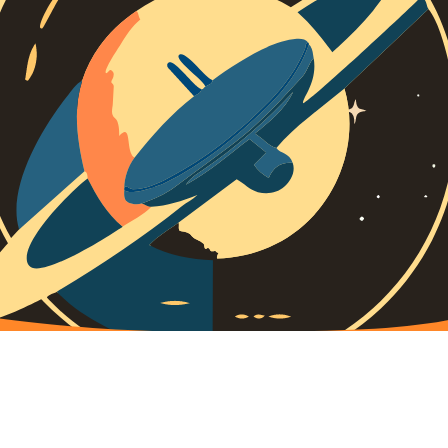
 Integer varius luctus nisi a malesuada. Duis posuere dui tellus, eget v
pat rhoncus urna posuere sit amet. Praesent ullamcorper viverra nibh ut 