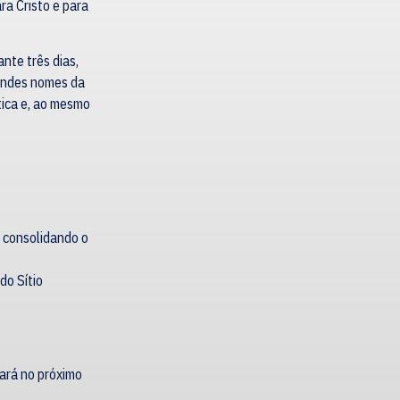
ra Cristo e para
nte três dias,
randes nomes da
stica e, ao mesmo
 consolidando o
do Sítio
fará no próximo