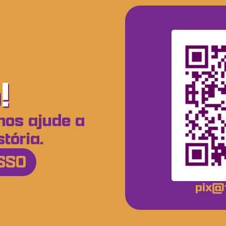
!
nos ajude a
tória.
SSO
pix@f