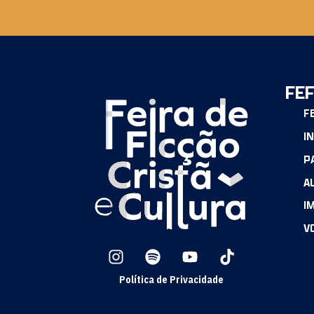
FEF
F
I
P
A
I
V
Política de Privacidade