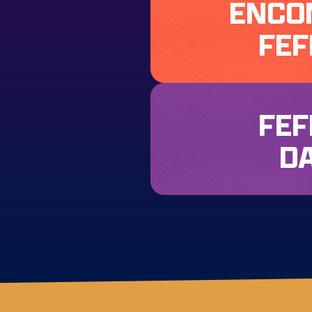
ENCO
FEF
FEF
D