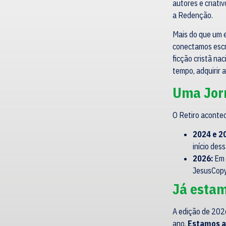
autores e criati
a Redenção.
Mais do que um e
conectamos escri
ficção cristã na
tempo, adquirir 
Uma Jor
O Retiro aconte
2024 e 2
início des
2026:
Em 
JesusCopy
Já estam
A edição de 2026
ano.
Estamos an