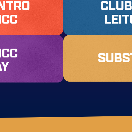
NTRO
CLUB
ICC
LEI
ICC
SUBS
AY