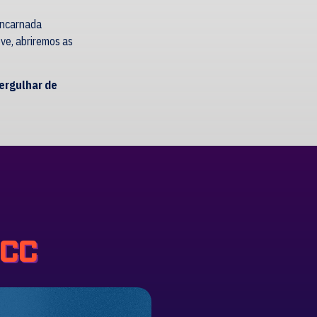
 encarnada
eve, abriremos as
ergulhar de
ICC