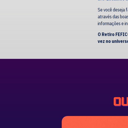
Se você deseja f
através das boas 
informações e in
O Retiro FEFIC
vez no universo
OU