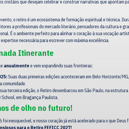
vos cristãos que desejam celebrar e construir narrativas que apontam pa
vento, o retiro é um ecossistema de formação espiritual e técnica. Dura
tores a profissionais do mercado literário, pensadores da cultura e g
cional. É o ambiente perfeito para alinhar o coração à sua vocação artí
a expertise necessária para escrever com máxima excelência.
nada Itinerante
ce
anualmente
e vem expandindo suas fronteiras:
025:
Suas duas primeiras edições aconteceram em Belo Horizonte/MG,
sa comunidade.
sua terceira edição, o Retiro desembarcou em São Paulo, na estrutura 
 School, em Bragança Paulista.
os de olho no futuro!
 foi inesquecível, e nosso coração já está acelerado para o que Deus 
siosos para o Retiro FEFICC 2027!