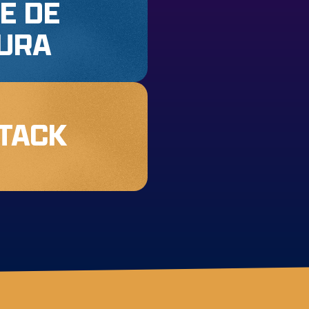
E DE
TURA
TACK